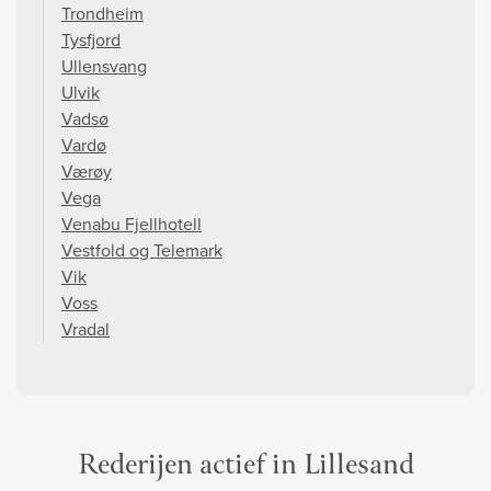
Trondheim
Tysfjord
Ullensvang
Ulvik
Vadsø
Vardø
Værøy
Vega
Venabu Fjellhotell
Vestfold og Telemark
Vik
Voss
Vradal
Rederijen actief in Lillesand