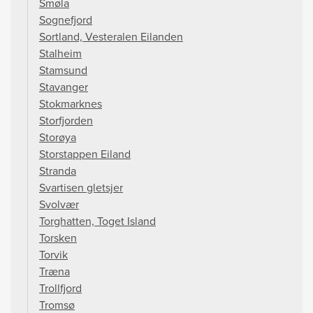
Smøla
Sognefjord
Sortland, Vesteralen Eilanden
Stalheim
Stamsund
Stavanger
Stokmarknes
Storfjorden
Storøya
Storstappen Eiland
Stranda
Svartisen gletsjer
Svolvær
Torghatten, Toget Island
Torsken
Torvik
Træna
Trollfjord
Tromsø