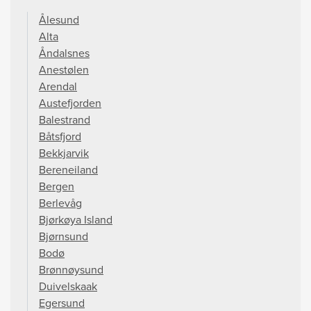
Ålesund
Alta
Åndalsnes
Anestølen
Arendal
Austefjorden
Balestrand
Båtsfjord
Bekkjarvik
Bereneiland
Bergen
Berlevåg
Bjørkøya Island
Bjørnsund
Bodø
Brønnøysund
Duivelskaak
Egersund