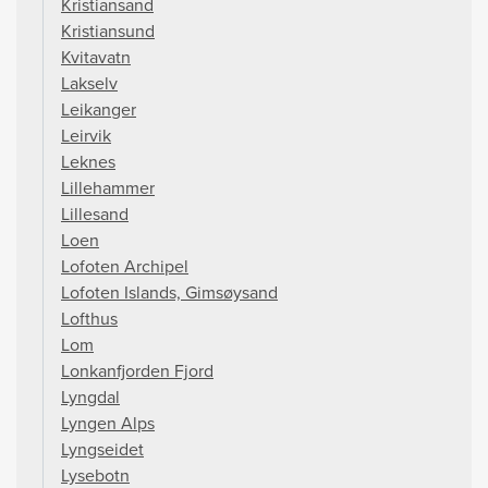
Kristiansand
Kristiansund
Kvitavatn
Lakselv
Leikanger
Leirvik
Leknes
Lillehammer
Lillesand
Loen
Lofoten Archipel
Lofoten Islands, Gimsøysand
Lofthus
Lom
Lonkanfjorden Fjord
Lyngdal
Lyngen Alps
Lyngseidet
Lysebotn