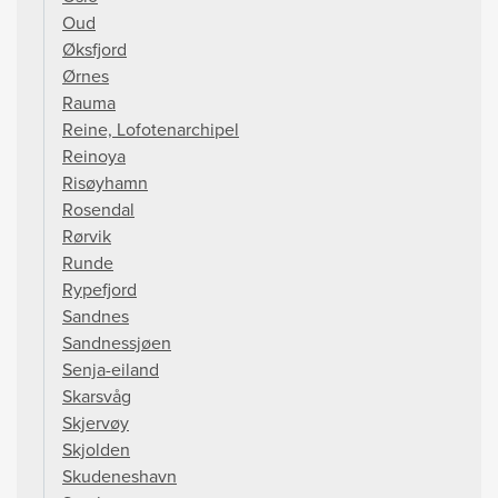
Oud
Øksfjord
Ørnes
Rauma
Reine, Lofotenarchipel
Reinoya
Risøyhamn
Rosendal
Rørvik
Runde
Rypefjord
Sandnes
Sandnessjøen
Senja-eiland
Skarsvåg
Skjervøy
Skjolden
Skudeneshavn