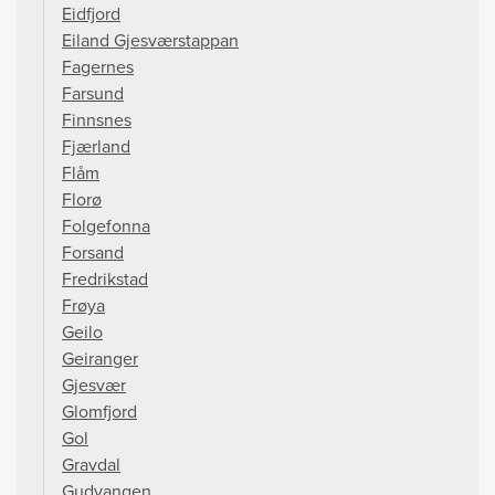
Eidfjord
Eiland Gjesværstappan
Fagernes
Farsund
Finnsnes
Fjærland
Flåm
Florø
Folgefonna
Forsand
Fredrikstad
Frøya
Geilo
Geiranger
Gjesvær
Glomfjord
Gol
Gravdal
Gudvangen