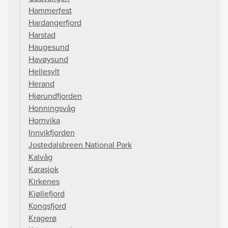
Hammerfest
Hardangerfjord
Harstad
Haugesund
Havøysund
Hellesylt
Herand
Hjørundfjorden
Honningsvåg
Hornvika
Innvikfjorden
Jostedalsbreen National Park
Kalvåg
Karasjok
Kirkenes
Kjøllefjord
Kongsfjord
Kragerø