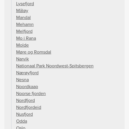
Lysefjord
Måløy
Mandal
Mehamn
Melfjord
Mo i Rana
Molde
Møre og Romsdal
Narvik
Nationaal Park Noordwest-Spitsbergen
Nærøyfjord
Nesna
Noordkaap
Noorse fjorden
Nordfjord
Nordfjordeid
Nusfjord
Odda
Oslo