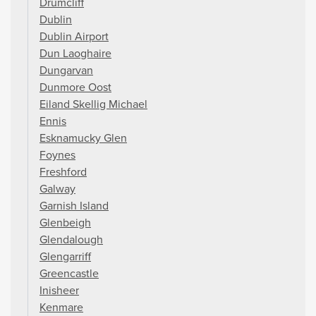
Drumcliff
Dublin
Dublin Airport
Dun Laoghaire
Dungarvan
Dunmore Oost
Eiland Skellig Michael
Ennis
Esknamucky Glen
Foynes
Freshford
Galway
Garnish Island
Glenbeigh
Glendalough
Glengarriff
Greencastle
Inisheer
Kenmare