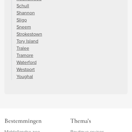
Schull
Shannon
Sligo
Sneem
Strokestown
Tory Island
Tralee
Tramore
Waterford
Westport
Youghal
Bestemmingen
Thema's
Middellandse zee
Boutique cruises