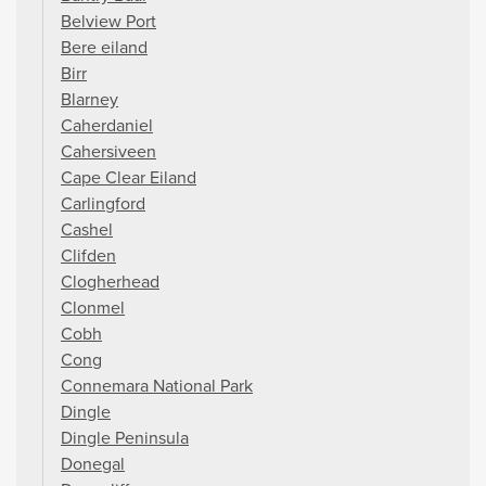
Belview Port
Bere eiland
Birr
Blarney
Caherdaniel
Cahersiveen
Cape Clear Eiland
Carlingford
Cashel
Clifden
Clogherhead
Clonmel
Cobh
Cong
Connemara National Park
Dingle
Dingle Peninsula
Donegal