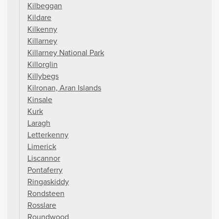
Kilbeggan
Kildare
Kilkenny
Killarney
Killarney National Park
Killorglin
Killybegs
Kilronan, Aran Islands
Kinsale
Kurk
Laragh
Letterkenny
Limerick
Liscannor
Pontaferry
Ringaskiddy
Rondsteen
Rosslare
Roundwood