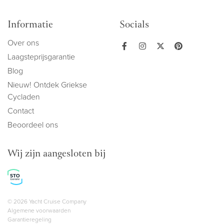
Informatie
Socials
Over ons
Laagsteprijsgarantie
Blog
Nieuw! Ontdek Griekse
Cycladen
Contact
Beoordeel ons
Wij zijn aangesloten bij
Copyright navigation
© 2026 Yacht Cruise Company
Algemene voorwaarden
Garantieregeling