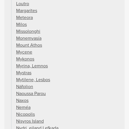
Loutro
Margarites
Meteora
Milos
Missolonghi
Monemvasía
Mount Athos
Mycene
Mykonos
Myrina, Lemnos
Mystras
Mytilene, Lesbos
Náfplion
Naoussa Parou
Naxos
Neméa
Nicopolis
Nisyros Island
Nydri, eiland Lefkada