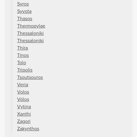
Syros
Syvota
Thasos
Thermopylae
Thessaloníki
Thessaloniki
Thíra
Tinos
Tolo
Tripolis
Tsoutsouros
Veria
Volos
Vólos
Vytina
Xanthi
Zagori
Zakynthos