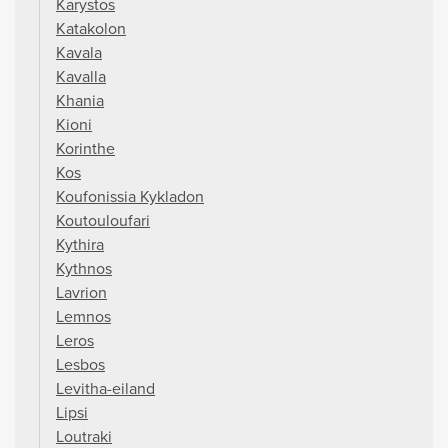
Karystos
Katakolon
Kavala
Kavalla
Khania
Kioni
Korinthe
Kos
Koufonissia Kykladon
Koutouloufari
Kythira
Kythnos
Lavrion
Lemnos
Leros
Lesbos
Levitha-eiland
Lipsi
Loutraki