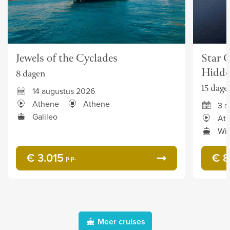
Jewels of the Cyclades
Star C
Hidde
8 dagen
15 dage
14 augustus 2026
Athene
Athene
3 
Galileo
At
Win
€ 3.015
€ 8
p.p.
Meer cruises