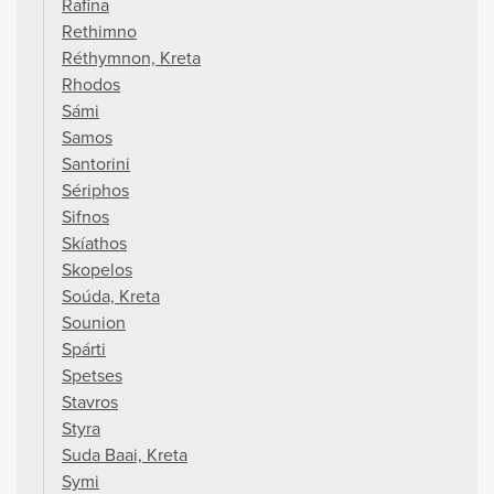
Rafina
Rethimno
Réthymnon, Kreta
Rhodos
Sámi
Samos
Santorini
Sériphos
Sifnos
Skíathos
Skopelos
Soúda, Kreta
Sounion
Spárti
Spetses
Stavros
Styra
Suda Baai, Kreta
Symi