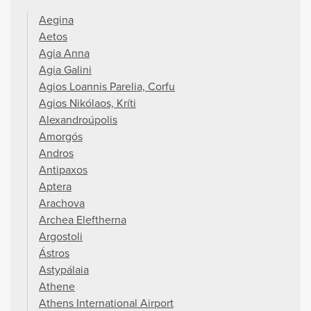
Aegina
Aetos
Agia Anna
Agia Galini
Agios Loannis Parelia, Corfu
Agios Nikólaos, Kríti
Alexandroúpolis
Amorgós
Andros
Antipaxos
Aptera
Arachova
Archea Eleftherna
Argostoli
Ástros
Astypálaia
Athene
Athens International Airport