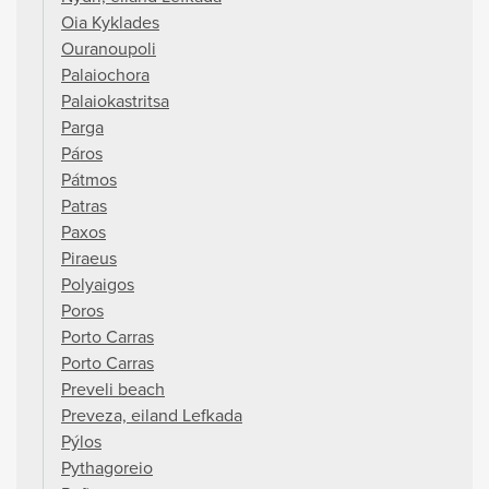
Oia Kyklades
Ouranoupoli
Palaiochora
Palaiokastritsa
Parga
Páros
Pátmos
Patras
Paxos
Piraeus
Polyaigos
Poros
Porto Carras
Porto Carras
Preveli beach
Preveza, eiland Lefkada
Pýlos
Pythagoreio