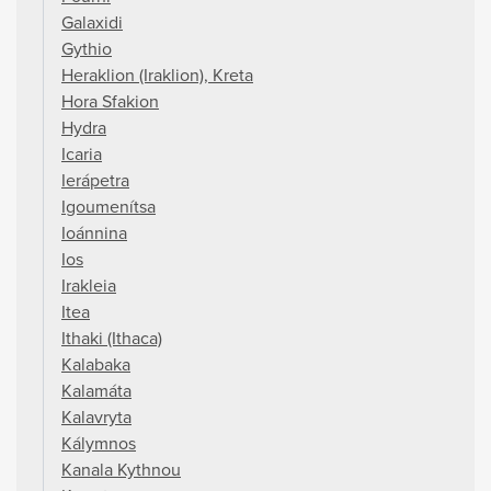
Galaxidi
Gythio
Heraklion (Iraklion), Kreta
Hora Sfakion
Hydra
Icaria
Ierápetra
Igoumenítsa
Ioánnina
Ios
Irakleia
Itea
Ithaki (Ithaca)
Kalabaka
Kalamáta
Kalavryta
Kálymnos
Kanala Kythnou