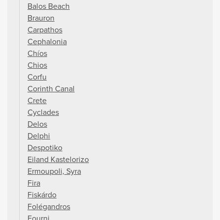
Balos Beach
Brauron
Carpathos
Cephalonia
Chíos
Chios
Corfu
Corinth Canal
Crete
Cyclades
Delos
Delphi
Despotiko
Eiland Kastelorizo
Ermoupoli, Syra
Fira
Fiskárdo
Folégandros
Fourni