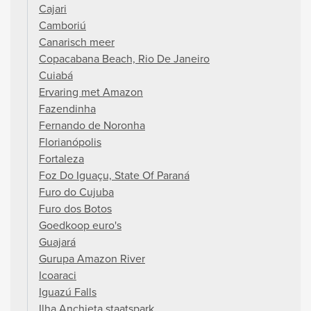
Cajari
Camboriú
Canarisch meer
Copacabana Beach, Rio De Janeiro
Cuiabá
Ervaring met Amazon
Fazendinha
Fernando de Noronha
Florianópolis
Fortaleza
Foz Do Iguaçu, State Of Paraná
Furo do Cujuba
Furo dos Botos
Goedkoop euro's
Guajará
Gurupa Amazon River
Icoaraci
Iguazú Falls
Ilha Anchieta staatspark