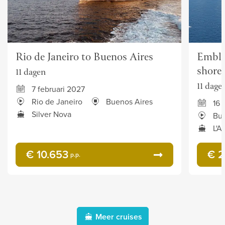
Rio de Janeiro to Buenos Aires
Emble
shores
11 dagen
11 dage
7 februari 2027
Rio de Janeiro
Buenos Aires
16 
Silver Nova
Bue
L'A
€ 10.653
€ 2
p.p.
Meer cruises