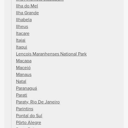
Ilha do Mel
Ilha Grande
Ilhabela
Ilheus
Itacare
Itajai
Itaqui
Lencois Maranhenses National Park
Macapa
Maceió
Manaus
Natal
Paranaguá
Parati
Paraty, Rio De Janeiro
Parintins
Pontal do Sul
Pôrto Alegre