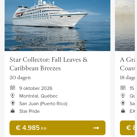
Star Collector: Fall Leaves &
A Gra
Caribbean Breezes
Coast
20 dagen
18 dage
9 oktober 2026
15 
Montréal, Québec
Qu
San Juan (Puerto Rico)
San
Star Pride
EXP
€ 4.985
€ 8
p.p.