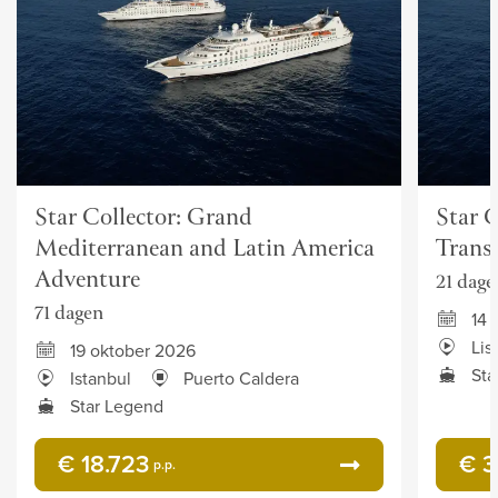
Star Collector: Grand
Star C
Mediterranean and Latin America
Transa
Adventure
21 dage
71 dagen
14
Lis
19 oktober 2026
Sta
Istanbul
Puerto Caldera
Star Legend
€ 18.723
€ 3
p.p.