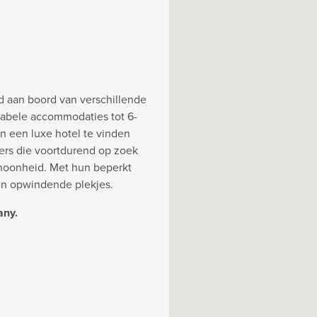
d aan boord van verschillende
abele accommodaties tot 6-
an een luxe hotel te vinden
ners die voortdurend op zoek
choonheid. Met hun beperkt
en opwindende plekjes.
any.