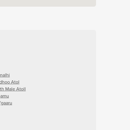
nalhi
dhoo Atol
th Male Atoll
gamu
'gaaru