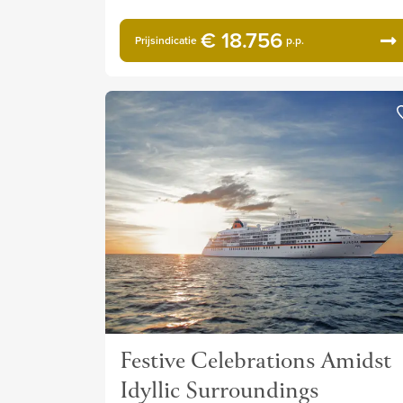
€ 18.756
Prijsindicatie
p.p.
Festive Celebrations Amidst
Idyllic Surroundings