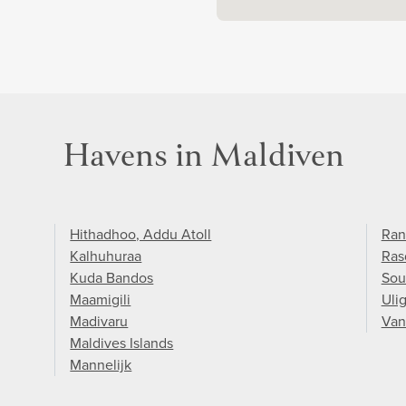
Havens in Maldiven
Hithadhoo, Addu Atoll
Ran
Kalhuhuraa
Ras
Kuda Bandos
Sou
Maamigili
Uli
Madivaru
Van
Maldives Islands
Mannelijk