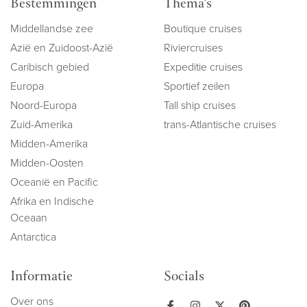
Bestemmingen
Thema's
Middellandse zee
Boutique cruises
Azië en Zuidoost-Azië
Riviercruises
Caribisch gebied
Expeditie cruises
Europa
Sportief zeilen
Noord-Europa
Tall ship cruises
Zuid-Amerika
trans-Atlantische cruises
Midden-Amerika
Midden-Oosten
Oceanië en Pacific
Afrika en Indische
Oceaan
Antarctica
Informatie
Socials
Over ons