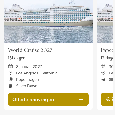
World Cruise 2027
Papee
151 dagen
12 dage
8 januari 2027
30 
Los Angeles, Californië
Pap
Kopenhagen
Sil
Silver Dawn
€ 8
Offerte aanvragen