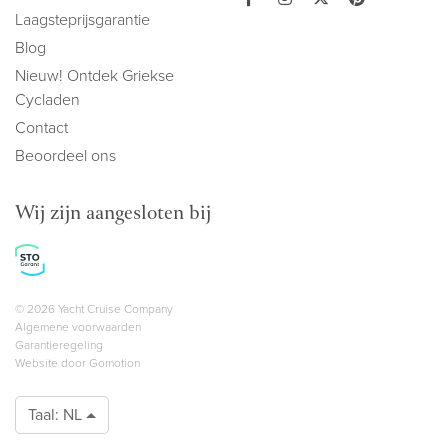
Laagsteprijsgarantie
Blog
Nieuw! Ontdek Griekse
Cycladen
Contact
Beoordeel ons
Wij zijn aangesloten bij
Copyright navigation
© 2026 Yacht Cruise Company
Algemene voorwaarden
Garantieregeling
Website door
Gomotion
Taal:
NL