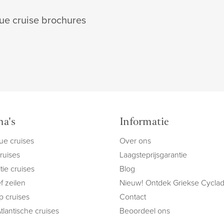
ue cruise brochures
a's
Informatie
ue cruises
Over ons
cruises
Laagsteprijsgarantie
tie cruises
Blog
f zeilen
Nieuw! Ontdek Griekse Cycla
ip cruises
Contact
tlantische cruises
Beoordeel ons